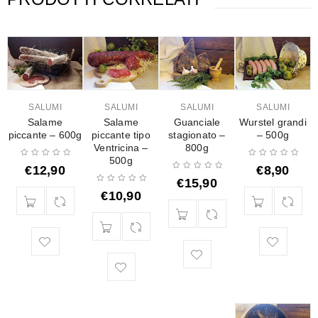
SALUMI
SALUMI
SALUMI
SALUMI
Salame
Salame
Guanciale
Wurstel grandi
piccante – 600g
piccante tipo
stagionato –
– 500g
Ventricina –
800g
500g
€
12,90
€
8,90
€
15,90
€
10,90