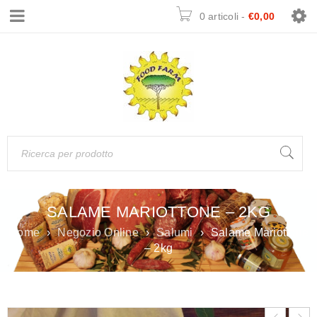
0 articoli
-
€
0,00
SALAME MARIOTTONE – 2KG
Home
›
Negozio Online
›
Salumi
›
Salame Mariottone
– 2kg