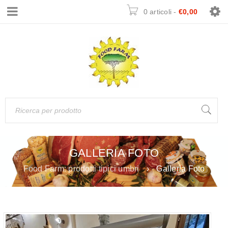
0 articoli
-
€
0,00
GALLERIA FOTO
Food Farm: prodotti tipici umbri
›
Galleria Foto