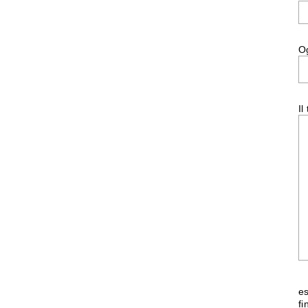
O
Il
es
fi