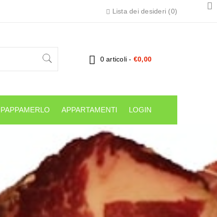
Lista dei desideri (
0
)
0 articoli
-
€
0,00
L PAPPAMERLO
APPARTAMENTI
LOGIN