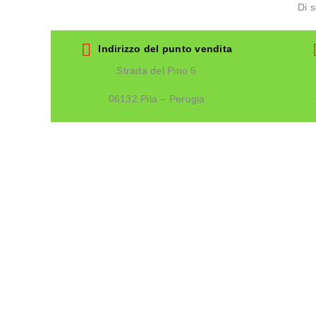
Di 
Indirizzo del punto vendita
Strada del Pino 5
06132 Pila – Perugia