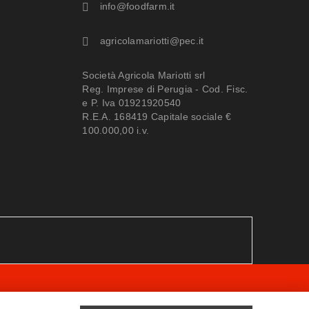
info@foodfarm.it
agricolamariotti@pec.it
Società Agricola Mariotti srl
Reg. Imprese di Perugia - Cod. Fisc.
e P. Iva 01921920540
R.E.A. 168419 Capitale sociale €
100.000,00 i.v.