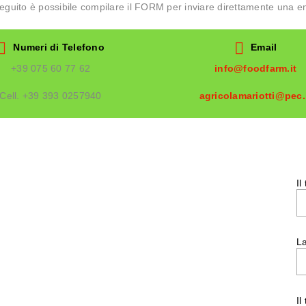
seguito è possibile compilare il FORM per inviare direttamente una em
Numeri di Telefono
Email
+39 075 60 77 62
info@foodfarm.it
Cell. +39 393 0257940
agricolamariotti@pec.
Il
La
Il