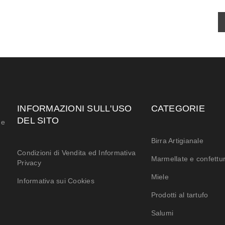
INFORMAZIONI SULL'USO
CATEGORIE
DEL SITO
 e
Birra Artigianale
Condizioni di Vendita ed Informativa
Marmellate e confettu
Privacy
Miele
Informativa sui Cookies
Prodotti al tartufo
Salumi