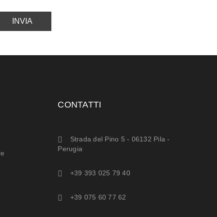
CONTATTI
Strada del Pino 5 - 06132 Pila -
Perugia
re
+39 393 025 79 40
+39 075 60 77 62