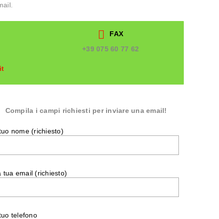
ail.
FAX
+39 075 60 77 62
it
Compila i campi richiesti per inviare una email!
 tuo nome (richiesto)
 tua email (richiesto)
 tuo telefono