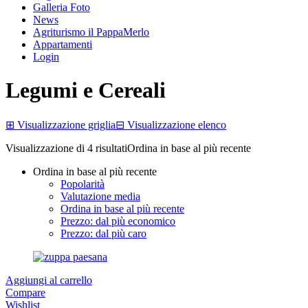
Galleria Foto
News
Agriturismo il PappaMerlo
Appartamenti
Login
Legumi e Cereali
⊞
Visualizzazione griglia
⊟
Visualizzazione elenco
Visualizzazione di 4 risultati
Ordina in base al più recente
Ordina in base al più recente
Popolarità
Valutazione media
Ordina in base al più recente
Prezzo: dal più economico
Prezzo: dal più caro
Aggiungi al carrello
Compare
Wishlist