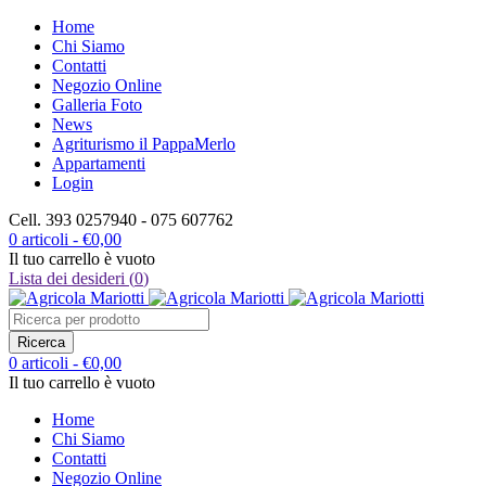
Home
Chi Siamo
Contatti
Negozio Online
Galleria Foto
News
Agriturismo il PappaMerlo
Appartamenti
Login
Cell. 393 0257940 - 075 607762
0 articoli
-
€
0,00
Il tuo carrello è vuoto
Lista dei desideri (
0
)
0 articoli
-
€
0,00
Il tuo carrello è vuoto
Home
Chi Siamo
Contatti
Negozio Online